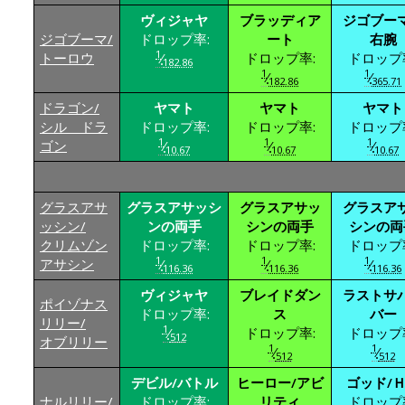
ヴィジャヤ
ブラッディア
ジゴブー
ジゴブーマ/
ドロップ率:
ート
右腕
1
トーロウ
⁄
ドロップ率:
ドロップ
182.86
1
1
⁄
⁄
182.86
365.71
ドラゴン/
ヤマト
ヤマト
ヤマト
シル ドラ
ドロップ率:
ドロップ率:
ドロップ
1
1
1
ゴン
⁄
⁄
⁄
10.67
10.67
10.67
グラスアサ
グラスアサッシ
グラスアサッ
グラスア
ッシン/
ンの両手
シンの両手
シンの両
クリムゾン
ドロップ率:
ドロップ率:
ドロップ
1
1
1
アサシン
⁄
⁄
⁄
116.36
116.36
116.36
ヴィジャヤ
ブレイドダン
ラストサ
ポイゾナス
ドロップ率:
ス
バー
リリー/
1
⁄
ドロップ率:
ドロップ
512
オブリリー
1
1
⁄
⁄
512
512
デビル/バトル
ヒーロー/アビ
ゴッド/
ナルリリー/
ドロップ率:
リティ
ドロップ