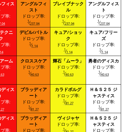
ルフィス
アングルフィ
ブレイブナック
アングルフィス
ト
スト
ル
ト
プ率:
ドロップ率:
ドロップ率:
ドロップ率:
1
1
1
⁄
⁄
⁄
.04
237.04
237.04
237.04
/テクニ
デビル/バトル
キュア/ショッ
キュア/フリー
ク
ドロップ率:
ク
ズ
1
プ率:
⁄
ドロップ率:
ドロップ率:
1.14
1
1
⁄
⁄
14
1.14
1.14
/アーム
クロススケア
輝石「ムーラ」
勇者のディスカ
プ率:
ドロップ率:
ドロップ率:
ドロップ率:
1
1
1
⁄
⁄
⁄
.63
40.63
40.63
40.63
のディス
ブラッディア
カラドボルグ
Ｈ＆Ｓ２５ ジ
カ
ート
ドロップ率:
ャスティス
1
プ率:
ドロップ率:
⁄
ドロップ率:
81.27
1
1
⁄
⁄
.27
81.27
81.27
のディス
ブラッディア
ヴィジャヤ
Ｈ＆Ｓ２５ ジ
カ
ート
ドロップ率:
ャスティス
1
プ率:
ドロップ率:
⁄
ドロップ率:
81.27