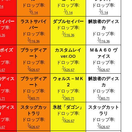
ドロップ率:
ドロップ率:
ドロップ率:
14
1
1
1
⁄
⁄
⁄
1.14
1.14
1.14
セイバー
ラストサバイ
ダブルセイバー
解放者のディス
プ率:
バー
ドロップ率:
カ
1
ドロップ率:
⁄
ドロップ率:
.36
116.36
1
1
⁄
⁄
116.36
116.36
/ポイズ
ブラッディア
カスタムレイ
Ｍ＆Ａ６０ ヴ
ン
ート
ver.OO
ァイス
プ率:
ドロップ率:
ドロップ率:
ドロップ率:
1
1
1
⁄
⁄
⁄
.67
426.67
426.67
426.67
のディス
ブラッディア
ウォルス－ＭＫ
解放者のディス
カ
ート
２
カ
プ率:
ドロップ率:
ドロップ率:
ドロップ率:
1
1
1
⁄
⁄
⁄
.71
365.71
365.71
365.71
のディス
スタッグカッ
氷杖「ダゴン」
スタッグカット
カ
トラリ
ドロップ率:
ラリ
1
プ率:
ドロップ率:
⁄
ドロップ率:
426.67
1
1
⁄
⁄
.67
426.67
426.67