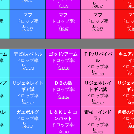
1
1
1
⁄
⁄
⁄
81.27
81.27
81
マフ
マフ
マフ
マ
率:
ドロップ率:
ドロップ率:
ドロップ率:
ドロッ
1
1
1
1
⁄
⁄
⁄
⁄
10.67
10.67
10.67
10
ーム
デビル/バトル
ゴッド/アーム
ＴＰ/リバイバ
キュア
率:
ドロップ率:
ドロップ率:
ル
イ
1
1
⁄
⁄
ドロップ率:
ドロッ
213.33
213.33
1
1
⁄
⁄
213.33
213
ンプ
リジェネレイト
ＤＢの盾
リジェネレイ
リジェ
ギア試
ドロップ率:
トギア試
ギ
1
率:
ドロップ率:
⁄
ドロップ率:
ドロッ
426.67
1
1
1
⁄
⁄
⁄
426.67
426.67
426
スレ
ガエボルグ
Ｌ＆Ｋ１４ コ
雷杖「インド
勇者の
ドロップ率:
ンバット
ラ」
ドロッ
1
1
率:
⁄
ドロップ率:
ドロップ率:
⁄
43.03
43
1
1
⁄
⁄
43.03
43.03