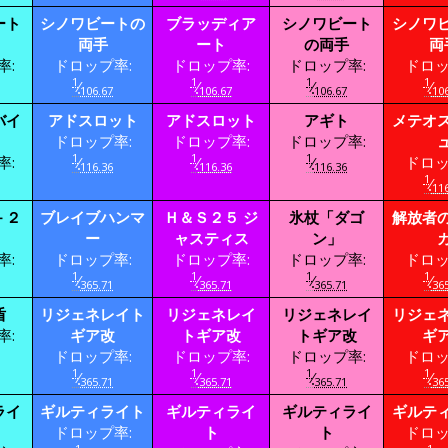
ート
シノワビートの
ブラッディア
シノワビート
シノワ
両手
ート
の両手
両
率:
ドロップ率:
ドロップ率:
ドロップ率:
ドロッ
1
1
1
1
⁄
⁄
⁄
⁄
106.67
106.67
106.67
106
バイ
アドスロット
アドスロット
アギト
メテオ
ドロップ率:
ドロップ率:
ドロップ率:
1
1
1
率:
⁄
⁄
⁄
ドロッ
116.36
116.36
116.36
1
⁄
116
－２
ブレイブハンマ
Ｈ＆Ｓ２５ ジ
氷杖「ダゴ
解放者
ー
ャスティス
ン」
率:
ドロップ率:
ドロップ率:
ドロップ率:
ドロッ
1
1
1
1
⁄
⁄
⁄
⁄
365.71
365.71
365.71
365
盾
リジェネレイト
リジェネレイ
リジェネレイ
リジェ
率:
ギア改
トギア改
トギア改
ギ
ドロップ率:
ドロップ率:
ドロップ率:
ドロッ
1
1
1
1
⁄
⁄
⁄
⁄
365.71
365.71
365.71
365
ライ
ギルティライト
ギルティライ
ギルティライ
ギルテ
ドロップ率:
ト
ト
ドロッ