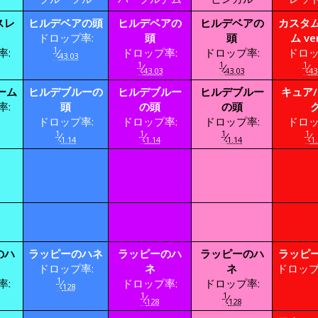
スレ
ヒルデベアの頭
ヒルデベアの
ヒルデベアの
カスタ
ドロップ率:
頭
頭
ム ve
1
率:
⁄
ドロップ率:
ドロップ率:
ドロッ
43.03
1
1
1
⁄
⁄
⁄
43.03
43.03
43
ーム
ヒルデブルーの
ヒルデブルー
ヒルデブルー
キュア
率:
頭
の頭
の頭
ドロップ率:
ドロップ率:
ドロップ率:
ドロッ
1
1
1
1
⁄
⁄
⁄
⁄
1.14
1.14
1.14
1.
のハ
ラッピーのハネ
ラッピーのハ
ラッピーのハ
ラッピ
ドロップ率:
ネ
ネ
ドロップ
1
率:
⁄
ドロップ率:
ドロップ率:
128
1
1
⁄
⁄
128
128