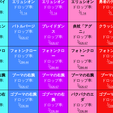
バイ
エリュシオン
エリュシオン
エリュシオン
勇者の
ドロップ率:
ドロップ率:
ドロップ率:
ドロッ
1
1
1
1
率:
⁄
⁄
⁄
⁄
1.14
1.14
1.14
1.
ェン
バトルバージ
ブレイドダン
炎杖「アグ
クラッ
ドロップ率:
ス
ニ」
ッ
1
率:
⁄
ドロップ率:
ドロップ率:
ドロッ
426.67
1
1
1
⁄
⁄
⁄
426.67
426.67
426
クロ
フォトンクロー
フォトンクロ
フォトンクロ
フォト
ドロップ率:
ー
ー
ドロッ
1
1
率:
⁄
ドロップ率:
ドロップ率:
⁄
284.44
284
1
1
⁄
⁄
284.44
284.44
右腕
ブーマの右腕
ブーマの右腕
ブーマの右腕
ブーマ
率:
ドロップ率:
ドロップ率:
ドロップ率:
ドロッ
1
1
1
1
⁄
⁄
⁄
⁄
426.67
426.67
426.67
426
の右
ゴブーマの右腕
ゴブーマの右
パクパクのエ
ゴブー
ドロップ率:
腕
ダ
ドロッ
1
1
率:
⁄
ドロップ率:
ドロップ率:
⁄
336.84
336
1
1
⁄
⁄
336.84
336.84