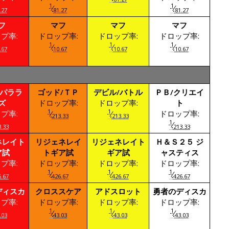
1
1
⁄
⁄
.27
81.27
81.27
フ
マフ
マフ
マフ
プ率:
ドロップ率:
ドロップ率:
ドロップ率:
1
1
1
⁄
⁄
⁄
.67
10.67
10.67
10.67
/パララ
ゴッド/ＴＰ
デビル/バトル
ＰＢ/クリエイ
ズ
ドロップ率:
ドロップ率:
ト
1
1
プ率:
⁄
⁄
ドロップ率:
213.33
213.33
1
⁄
.33
213.33
ネレイト
リジェネレイ
リジェネレイト
Ｈ＆Ｓ２５ ジ
ア試
トギア試
ギア試
ャスティス
プ率:
ドロップ率:
ドロップ率:
ドロップ率:
1
1
1
⁄
⁄
⁄
.67
426.67
426.67
426.67
ディスカ
クロススケア
アドスロット
勇者のディスカ
プ率:
ドロップ率:
ドロップ率:
ドロップ率:
1
1
1
⁄
⁄
⁄
.03
43.03
43.03
43.03