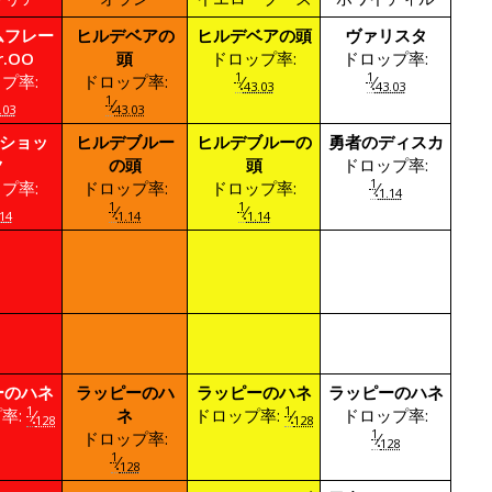
ムフレー
ヒルデベアの
ヒルデベアの頭
ヴァリスタ
r.OO
頭
ドロップ率:
ドロップ率:
1
1
プ率:
ドロップ率:
⁄
⁄
43.03
43.03
1
⁄
.03
43.03
/ショッ
ヒルデブルー
ヒルデブルーの
勇者のディスカ
ク
の頭
頭
ドロップ率:
1
プ率:
ドロップ率:
ドロップ率:
⁄
1.14
1
1
⁄
⁄
14
1.14
1.14
ーのハネ
ラッピーのハ
ラッピーのハネ
ラッピーのハネ
1
1
率:
⁄
ネ
ドロップ率:
⁄
ドロップ率:
128
128
1
ドロップ率:
⁄
128
1
⁄
128