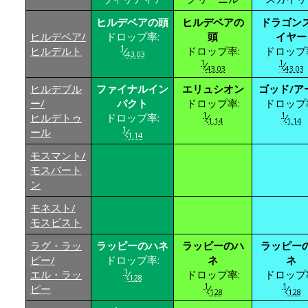
ヒルデベアの頭
ヒルデベアの
ドラゴン
ヒルデベア/
ドロップ率:
頭
イヤー
1
ヒルデルト
⁄
ドロップ率:
ドロップ
43.03
1
1
⁄
⁄
43.03
43.03
ヒルデブル
ファイナルイン
エリュシオン
ゴッド/ア
ー/
パクト
ドロップ率:
ドロップ
1
1
ヒルデトゥ
ドロップ率:
⁄
⁄
1.14
1.14
1
ール
⁄
1.14
モスマント/
モスバート
ン
モネスト/
モスビスト
ラグ・ラッ
ラッピーのハネ
ラッピーのハ
ラッピー
ピー/
ドロップ率:
ネ
ネ
1
エル・ラッ
⁄
ドロップ率:
ドロップ
128
1
1
ピー
⁄
⁄
128
128