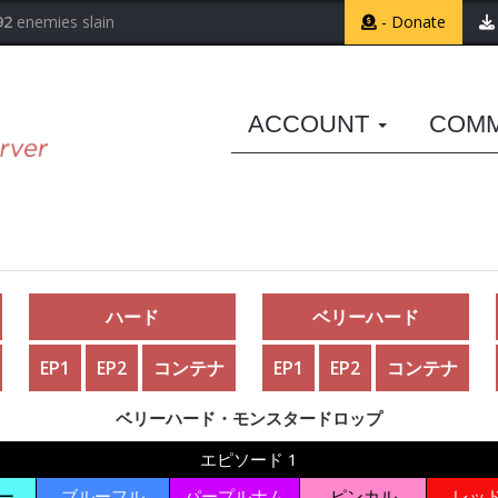
92
enemies slain
- Donate
ACCOUNT
COM
ハード
ベリーハード
EP1
EP2
コンテナ
EP1
EP2
コンテナ
ベリーハード・モンスタードロップ
エピソード 1
ー
ブルーフル
パープルナム
ピンカル
レッ