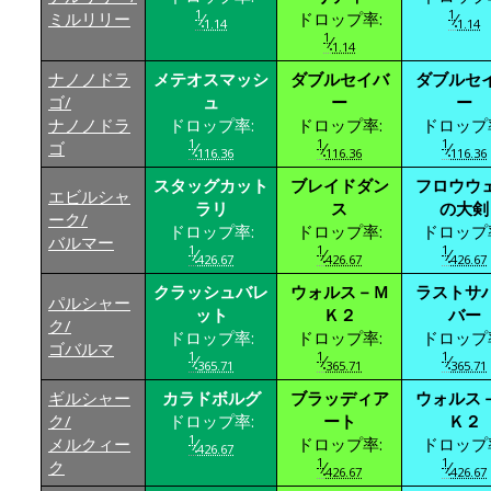
1
1
ミルリリー
⁄
ドロップ率:
⁄
1.14
1.14
1
⁄
1.14
ナノノドラ
メテオスマッシ
ダブルセイバ
ダブルセ
ゴ/
ュ
ー
ー
ナノノドラ
ドロップ率:
ドロップ率:
ドロップ
1
1
1
ゴ
⁄
⁄
⁄
116.36
116.36
116.36
スタッグカット
ブレイドダン
フロウウ
エビルシャ
ラリ
ス
の大剣
ーク/
ドロップ率:
ドロップ率:
ドロップ
バルマー
1
1
1
⁄
⁄
⁄
426.67
426.67
426.67
クラッシュバレ
ウォルス－Ｍ
ラストサ
パルシャー
ット
Ｋ２
バー
ク/
ドロップ率:
ドロップ率:
ドロップ
ゴバルマ
1
1
1
⁄
⁄
⁄
365.71
365.71
365.71
ギルシャー
カラドボルグ
ブラッディア
ウォルス
ク/
ドロップ率:
ート
Ｋ２
1
メルクィー
⁄
ドロップ率:
ドロップ
426.67
1
1
ク
⁄
⁄
426.67
426.67