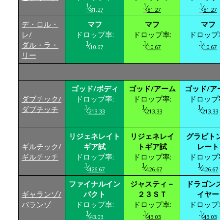
1
1
1
⁄
⁄
⁄
81.27
81.27
81.27
デ・ロル・
マフ
マフ
マフ
レ/
ドロップ率:
ドロップ率:
ドロップ
1
1
1
ダル・ラ・
⁄
⁄
⁄
10.67
10.67
10.67
リー
ゴッド/ボディ
ゴッド/アーム
ゴッド/ア
ダブチック/
ドロップ率:
ドロップ率:
ドロップ
1
1
1
ダブチッチ
⁄
⁄
⁄
213.33
213.33
213.33
リジェネレイト
リジェネレイ
グラビト
ギルチック/
ギア試
トギア試
レート
ギルチッチ
ドロップ率:
ドロップ率:
ドロップ
1
1
1
⁄
⁄
⁄
426.67
426.67
426.67
ファイナルイン
ジャスティ－
ドラゴン
ギャランゾ/
パクト
２３ＳＴ
イヤー
バランゾ
ドロップ率:
ドロップ率:
ドロップ
1
1
1
⁄
⁄
⁄
43.03
43.03
43.03