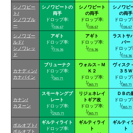
シノワビー
シノワビートの
シノワビート
シノワビ
ト/
両手
の両手
の両手
シノワブル
ドロップ率:
ドロップ率:
ドロップ
1
1
1
ー
⁄
⁄
⁄
106.67
106.67
106.67
シノワゴー
アギト
アギト
ラストサ
ルド/
ドロップ率:
ドロップ率:
バー
1
1
シノワレッ
⁄
⁄
ドロップ
116.36
116.36
1
ド
⁄
116.36
ブリューナク
ウォルス－Ｍ
ヴィスク
カナディン/
ドロップ率:
Ｋ２
３５Ｗ
1
カナバイン
⁄
ドロップ率:
ドロップ
365.71
1
1
⁄
⁄
365.71
365.71
スモーキングプ
リジェネレイ
ＤＢの
カナン/
レート
トギア改
ドロップ
1
カヌーン
ドロップ率:
ドロップ率:
⁄
365.71
1
1
⁄
⁄
2925.71
365.71
ギルティライト
ギルティライ
ギルティ
ボルオプト/
ドロップ率:
ト
ト
ボルオプト