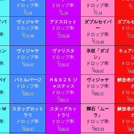
1
ドロップ率:
ドロップ率:
ドロップ率:
⁄
1.
1
1
1
⁄
⁄
⁄
1.14
1.14
1.14
イバ
ヴィジャヤ
アドスロット
ダブルセイバ
ダブル
ドロップ率:
ドロップ率:
ー
ドロッ
1
1
1
率:
⁄
⁄
ドロップ率:
⁄
116.36
116.36
116
1
⁄
116.36
ェン
ヴィジャヤ
ヴァリスタ
氷杖「ダゴ
キュア
ドロップ率:
ドロップ率:
ン」
1
1
率:
⁄
⁄
ドロップ率:
ドロッ
426.67
426.67
1
1
⁄
⁄
426.67
426
バイ
バトルバージ
Ｈ＆Ｓ２５ ジ
ヴィジャヤ
解放者
ドロップ率:
ャスティス
ドロップ率:
1
1
率:
⁄
ドロップ率:
⁄
ドロッ
365.71
365.71
1
1
⁄
⁄
365.71
365
－Ｍ
スタッグカット
スタッグカッ
輝石「ムー
解放者
ラリ
トラリ
ラ」
率:
ドロップ率:
ドロップ率:
ドロップ率:
ドロッ
1
1
1
1
⁄
⁄
⁄
⁄
426.67
426.67
853.33
426