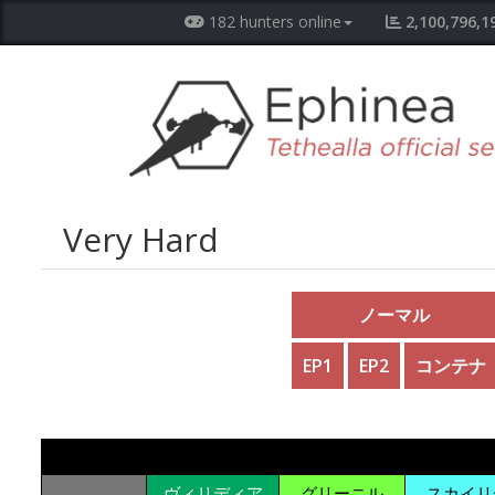
182 hunters online
2,100,796,1
Very Hard
ノーマル
EP1
EP2
コンテナ
ヴィリディア
グリーニル
スカイリ