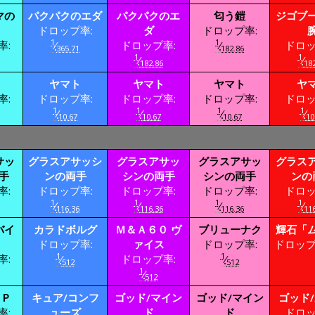
マの
パクパクのエダ
パクパクのエ
匂う鎧
ジゴブ
ドロップ率:
ダ
ドロップ率:
1
1
率:
⁄
ドロップ率:
⁄
ドロッ
365.71
182.86
1
1
⁄
⁄
182.86
182
ヤマト
ヤマト
ヤマト
ヤ
率:
ドロップ率:
ドロップ率:
ドロップ率:
ドロッ
1
1
1
1
⁄
⁄
⁄
⁄
10.67
10.67
10.67
10
サッ
グラスアサッシ
グラスアサッ
グラスアサッ
グラス
手
ンの両手
シンの両手
シンの両手
ンの
率:
ドロップ率:
ドロップ率:
ドロップ率:
ドロッ
1
1
1
1
⁄
⁄
⁄
⁄
116.36
116.36
116.36
116
バイ
カラドボルグ
Ｍ＆Ａ６０ ヴ
ブリューナク
輝石「
ドロップ率:
ァイス
ドロップ率:
ドロップ
1
1
率:
⁄
ドロップ率:
⁄
512
512
1
⁄
512
ＨＰ
キュア/コンフ
ゴッド/マイン
ゴッド/マイン
ゴッド
率:
ューズ
ド
ド
ドロッ