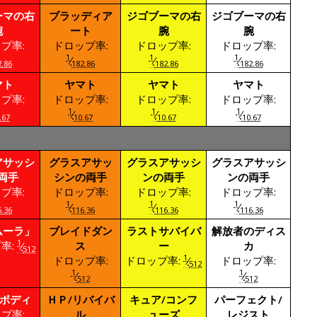
ーマの右
ブラッディア
ジゴブーマの右
ジゴブーマの右
腕
ート
腕
腕
プ率:
ドロップ率:
ドロップ率:
ドロップ率:
1
1
1
⁄
⁄
⁄
.86
182.86
182.86
182.86
マト
ヤマト
ヤマト
ヤマト
プ率:
ドロップ率:
ドロップ率:
ドロップ率:
1
1
1
⁄
⁄
⁄
.67
10.67
10.67
10.67
アサッシ
グラスアサッ
グラスアサッシ
グラスアサッシ
両手
シンの両手
ンの両手
ンの両手
プ率:
ドロップ率:
ドロップ率:
ドロップ率:
1
1
1
⁄
⁄
⁄
.36
116.36
116.36
116.36
ムーラ」
ブレイドダン
ラストサバイバ
解放者のディス
1
率:
⁄
ス
ー
カ
512
1
ドロップ率:
ドロップ率:
⁄
ドロップ率:
512
1
1
⁄
⁄
512
512
/ボディ
ＨＰ/リバイバ
キュア/コンフ
パーフェクト/
プ率:
ル
ューズ
レジスト