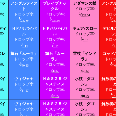
ナッ
アングルフィス
ブレイブナッ
アダマンの杖
アング
ト
クル
ドロップ率:
1
率:
ドロップ率:
ドロップ率:
⁄
ドロッ
237.04
1
1
1
⁄
⁄
⁄
237.04
237.04
237
ディ
ＨＰ/リバイバ
ＨＰ/リバイバ
キュア/スロー
デビル
率:
ル
ル
ドロップ率:
ッ
1
ドロップ率:
ドロップ率:
⁄
ドロッ
1.14
1
1
1
⁄
⁄
⁄
1.14
1.14
1.
スレ
輝石「ムーラ」
輝石「ムー
雷杖「インド
ゴッド
ドロップ率:
ラ」
ラ」
ドロッ
1
1
率:
⁄
ドロップ率:
ドロップ率:
⁄
40.63
40
1
1
⁄
⁄
40.63
40.63
バイ
ヴィジャヤ
Ｈ＆Ｓ２５ ジ
氷杖「ダゴ
解放者
ドロップ率:
ャスティス
ン」
1
率:
⁄
ドロップ率:
ドロップ率:
ドロッ
81.27
1
1
1
⁄
⁄
⁄
81.27
81.27
81
バイ
ヴィジャヤ
Ｈ＆Ｓ２５ ジ
氷杖「ダゴ
解放者
ドロップ率:
ャスティス
ン」
1
率:
⁄
ドロップ率:
ドロップ率:
ドロッ
81.27