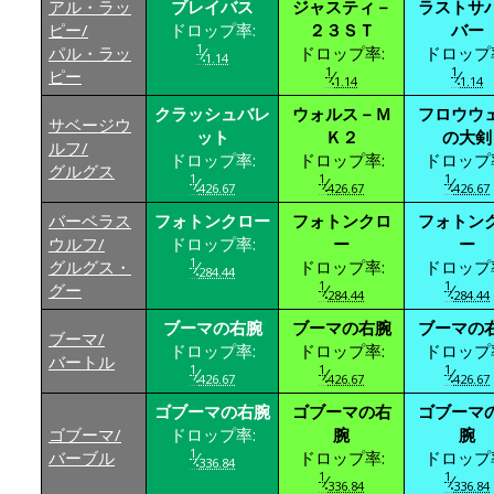
アル・ラッ
ブレイバス
ジャスティ－
ラストサ
ピー/
ドロップ率:
２３ＳＴ
バー
1
パル・ラッ
⁄
ドロップ率:
ドロップ
1.14
1
1
ピー
⁄
⁄
1.14
1.14
クラッシュバレ
ウォルス－Ｍ
フロウウ
サベージウ
ット
Ｋ２
の大剣
ルフ/
ドロップ率:
ドロップ率:
ドロップ
グルグス
1
1
1
⁄
⁄
⁄
426.67
426.67
426.67
バーベラス
フォトンクロー
フォトンクロ
フォトン
ウルフ/
ドロップ率:
ー
ー
1
グルグス・
⁄
ドロップ率:
ドロップ
284.44
1
1
グー
⁄
⁄
284.44
284.44
ブーマの右腕
ブーマの右腕
ブーマの
ブーマ/
ドロップ率:
ドロップ率:
ドロップ
バートル
1
1
1
⁄
⁄
⁄
426.67
426.67
426.67
ゴブーマの右腕
ゴブーマの右
ゴブーマ
ゴブーマ/
ドロップ率:
腕
腕
1
バーブル
⁄
ドロップ率:
ドロップ
336.84
1
1
⁄
⁄
336.84
336.84