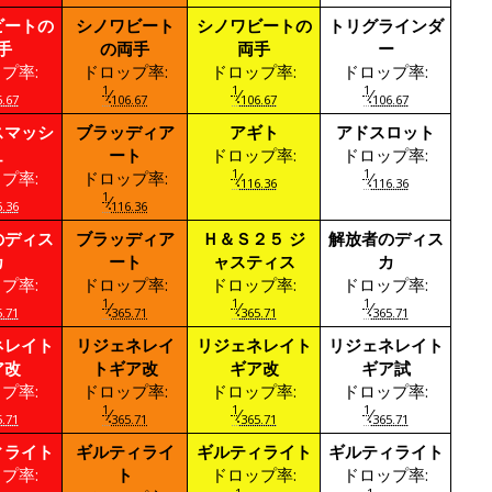
ビートの
シノワビート
シノワビートの
トリグラインダ
手
の両手
両手
ー
プ率:
ドロップ率:
ドロップ率:
ドロップ率:
1
1
1
⁄
⁄
⁄
.67
106.67
106.67
106.67
スマッシ
ブラッディア
アギト
アドスロット
ュ
ート
ドロップ率:
ドロップ率:
1
1
プ率:
ドロップ率:
⁄
⁄
116.36
116.36
1
⁄
.36
116.36
のディス
ブラッディア
Ｈ＆Ｓ２５ ジ
解放者のディス
カ
ート
ャスティス
カ
プ率:
ドロップ率:
ドロップ率:
ドロップ率:
1
1
1
⁄
⁄
⁄
.71
365.71
365.71
365.71
ネレイト
リジェネレイ
リジェネレイト
リジェネレイト
ア改
トギア改
ギア改
ギア試
プ率:
ドロップ率:
ドロップ率:
ドロップ率:
1
1
1
⁄
⁄
⁄
.71
365.71
365.71
365.71
ィライト
ギルティライ
ギルティライト
ギルティライト
プ率:
ト
ドロップ率:
ドロップ率: