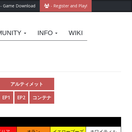
- Game Download
- Register and Play!
MUNITY
INFO
WIKI
アルティメット
EP1
EP2
コンテナ
ドリア
オラン
イエローブーズ
ホワイティル