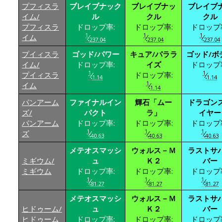
プフィスラ
ブレイブナック
ブレイブナッ
ブレイブ
イム/
ル
クル
クル
プフィスラ
ドロップ率:
ドロップ率:
ドロップ
1
1
1
イム
⁄
⁄
⁄
237.04
237.04
237.04
プイィスラ
ゴッド/パワー
キュア/パララ
ゴッド/ボ
イム/
ドロップ率:
イズ
ドロップ
1
1
プイィスラ
⁄
ドロップ率:
⁄
1.14
1.14
1
イム
⁄
1.14
パンアーム
ファイナルイン
輝石「ムー
ドラゴン
ズ/
パクト
ラ」
イヤー
パンアーム
ドロップ率:
ドロップ率:
ドロップ
1
1
1
ズ
⁄
⁄
⁄
40.63
40.63
40.63
メテオスマッシ
ウォルス－Ｍ
ラストサ
ミギウム/
ュ
Ｋ２
バー
ミギウム
ドロップ率:
ドロップ率:
ドロップ
1
1
1
⁄
⁄
⁄
81.27
81.27
81.27
メテオスマッシ
ウォルス－Ｍ
ラストサ
ヒドゥーム/
ュ
Ｋ２
バー
ヒドゥーム
ドロップ率:
ドロップ率:
ドロップ