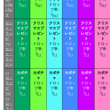
1
1
1
1
1
バル
⁄
⁄
ドロッ
⁄
⁄
⁄
10.7
10.7
10.7
10.7
10.7
バレ
プ率:
1
イ
⁄
10.7
セン
クリス
クリス
クリス
クリス
クリス
クリス
ト・
マスプ
マスプ
マスプ
マスプ
マスプ
マスプ
ラッ
レゼン
レゼン
レゼン
レゼン
レゼン
レゼン
ピ
ト
ト
ト
ト
ト
ト
ー/
ドロッ
ドロッ
ドロッ
ドロッ
ドロッ
ドロッ
セン
プ率:
プ率:
プ率:
プ率:
プ率:
プ率:
1
1
1
1
1
1
ト・
⁄
⁄
⁄
⁄
⁄
⁄
1.1
1.1
1.1
1.1
1.1
1.1
ラッ
ピー
ハ
カボチ
カボチ
カボチ
カボチ
カボチ
カボチ
ロ・
ャ
ャ
ャ
ャ
ャ
ャ
ラッ
ドロッ
ドロッ
ドロッ
ドロッ
ドロッ
ドロッ
ピ
プ率:
プ率:
プ率:
プ率:
プ率:
プ率:
1
1
1
1
1
1
ー/
⁄
⁄
⁄
⁄
⁄
⁄
1.1
1.1
1.1
1.1
1.1
1.1
ハ
ロ・
ラッ