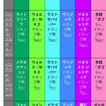
バー
ライト
ウォル
ラスト
ヴィジ
Ｈ＆Ｓ
氷杖
ベラ
リリー
ス－Ｍ
サバイ
ャヤ
２５ ジ
「ダゴ
スウ
フ
Ｋ２
バー
ドロッ
ャステ
ン」
ル
ドロッ
ドロッ
ドロッ
プ率:
ィス
ドロッ
1
フ/
プ率:
プ率:
プ率:
⁄
ドロッ
プ率:
426.7
1
1
1
1
グル
⁄
⁄
⁄
プ率:
⁄
426.7
426.7
426.7
426.7
1
グ
⁄
426.7
ス・
グー
メテオ
ウォル
ラスト
ヴィジ
Ｈ＆Ｓ
氷杖
パン
スマッ
ス－Ｍ
サバイ
ャヤ
２５ ジ
「ダゴ
アー
シュ
Ｋ２
バー
ドロッ
ャステ
ン」
ム
ドロッ
ドロッ
ドロッ
プ率:
ィス
ドロッ
ズ/
1
プ率:
プ率:
プ率:
⁄
ドロッ
プ率:
73.1
パン
1
1
1
1
⁄
⁄
⁄
プ率:
⁄
73.1
73.1
73.1
73.1
アー
1
⁄
73.1
ムズ
ファイ
ツイン
ドラゴ
アング
輝石
ガエボ