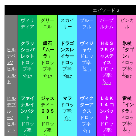
エピソード 2
ヴィリ
グリー
スカイ
ブルー
パープ
ピンカ
ディア
ニル
リー
フル
ルナム
ル
クラッ
輝石
ドラゴ
ヴィジ
Ｈ＆Ｓ
氷杖
ヒル
シュバ
「ムー
ンスレ
ャヤ
２５ ジ
「ダゴ
デベ
レット
ラ」
イヤー
ドロッ
ャステ
ン」
ア/
ドロッ
ドロッ
ドロッ
プ率:
ィス
ドロッ
1
ヒル
プ率:
プ率:
プ率:
⁄
ドロッ
プ率:
45.7
1
1
1
1
デル
⁄
⁄
⁄
プ率:
⁄
45.7
45.7
45.7
45.7
1
ト
⁄
45.7
ヒル
ファイ
ジャス
マフ
ヴィク
Ｌ＆Ｋ
雷杖
デブ
ナルイ
ティ－
ドロッ
ターア
１４ コ
「イン
ル
ンパク
２３Ｓ
プ率:
クス
ンバッ
ドラ」
1
ー/
ト
Ｔ
⁄
ドロッ
ト
ドロッ
1.1
ヒル
ドロッ
ドロッ
プ率:
ドロッ
プ率:
1
1
デト
プ率:
プ率:
⁄
プ率:
⁄
1.1
1.1
1
1
1