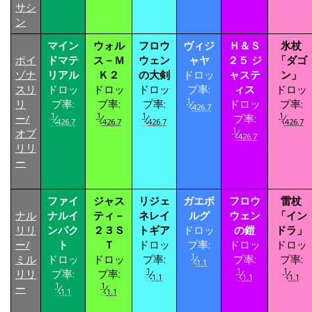
サシ
ン
マイン
ウォル
フロウ
ヴィジ
Ｈ＆Ｓ
氷杖
ポイ
ドマテ
ス－Ｍ
ウェン
ャヤ
２５ ジ
「ダゴ
ゾナ
リアル
Ｋ２
の大剣
ドロッ
ャステ
ン」
スリ
ドロッ
ドロッ
ドロッ
プ率:
ィス
ドロッ
1
リ
プ率:
プ率:
プ率:
⁄
ドロッ
プ率:
426.7
1
1
1
1
ー/
⁄
⁄
⁄
プ率:
⁄
426.7
426.7
426.7
426.7
1
オブ
⁄
426.7
リリ
ー
ファイ
ジャス
リジェ
ガエボ
フロウ
雷杖
ナル
ナルイ
ティ－
ネレイ
ルグ
ウェン
「イン
リリ
ンパク
２３Ｓ
トギア
ドロッ
の鎧
ドラ」
ー/
ト
Ｔ
ドロッ
プ率:
ドロッ
ドロッ
1
ミル
ドロッ
ドロッ
プ率:
⁄
プ率:
プ率:
1.1
1
1
1
リリ
プ率:
プ率:
⁄
⁄
⁄
1.1
1.1
1.1
1
1
ー
⁄
⁄
1.1
1.1