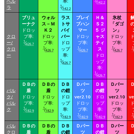
ベル
率:
⁄
142.2
1
ラ
⁄
142.2
ブリュ
ウォル
ラス
ブレイ
Ｈ＆
氷杖
ーナク
ス－Ｍ
トサ
ブハン
Ｓ２
「ダゴ
ドロッ
Ｋ２
バイ
マー
５ ジ
ン」
クロ
プ率:
ドロッ
バー
ドロッ
ャス
ドロッ
1
ー/
⁄
プ率:
ドロ
プ率:
ティ
プ率:
426.7
1
1
1
1
クロ
⁄
ップ
⁄
ス
⁄
426.7
426.7
426.7
ー
率:
ドロ
1
⁄
ップ
426.7
率:
1
⁄
426.7
ＤＢの
ＤＢの
ＤＢ
Ｄパー
ＤＢ
Ｄパー
バル
盾
盾
の鎧
ツ
の鎧
ツ
ク/
ドロッ
ドロッ
ドロ
ver2.10
ドロ
ver2.10
ve
バル
プ率:
プ率:
ップ
ドロッ
ップ
ドロッ
1
1
ク
⁄
⁄
率:
プ率:
率:
プ率:
182.9
182.9
1
1
1
1
1
⁄
⁄
⁄
⁄
182.9
182.9
182.9
182.9
バル
ＤＢの
ＤＢの
ＤＢ
Ｄパー
ＤＢ
Ｄパー
クロ
盾
盾
の鎧
ツ
の鎧
ツ