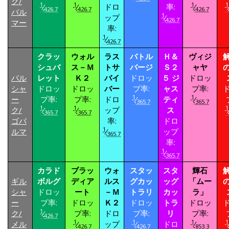
ク/
1
1
1
1
⁄
⁄
ドロ
率:
⁄
426.7
426.7
426.7
バル
1
ップ
⁄
426.7
マー
率:
1
⁄
426.7
クラッ
ウォル
ラス
バトル
Ｈ＆
ヴィジ
シュバ
ス－Ｍ
トサ
バージ
Ｓ２
ャヤ
パル
レット
Ｋ２
バイ
ドロッ
５ ジ
ドロッ
シャ
ドロッ
ドロッ
バー
プ率:
ャス
プ率:
1
1
ー
プ率:
プ率:
ドロ
⁄
ティ
⁄
365.7
365.7
1
1
1
ク/
⁄
⁄
ップ
ス
365.7
365.7
ゴバ
率:
ドロ
1
ルマ
⁄
ップ
365.7
率:
1
⁄
365.7
カラド
ブラッ
ウォ
スタッ
スタ
輝石
ギル
ボルグ
ディア
ルス
グカッ
ッグ
「ムー
シャ
ドロッ
ート
－Ｍ
トラリ
カッ
ラ」
ー
プ率:
ドロッ
Ｋ２
ドロッ
トラ
ドロッ
1
ク/
⁄
プ率:
ドロ
プ率:
リ
プ率:
426.7
1
1
1
1
メル
⁄
ップ
⁄
ドロ
⁄
426.7
426.7
853.3