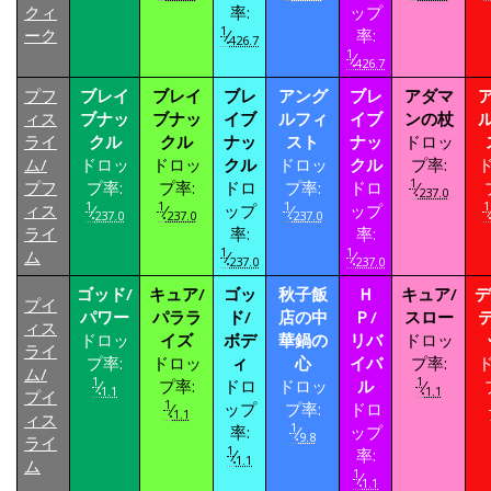
クィ
率:
ップ
1
ーク
⁄
率:
426.7
1
⁄
426.7
プフ
ブレイ
ブレイ
ブレ
アング
ブレ
アダマ
ィス
ブナッ
ブナッ
イブ
ルフィ
イブ
ンの杖
ライ
クル
クル
ナッ
スト
ナッ
ドロッ
ム/
ドロッ
ドロッ
クル
ドロッ
クル
プ率:
1
プフ
プ率:
プ率:
ドロ
プ率:
ドロ
⁄
237.0
1
1
1
1
ィス
⁄
⁄
ップ
⁄
ップ
237.0
237.0
237.0
ライ
率:
率:
1
1
ム
⁄
⁄
237.0
237.0
ゴッド/
キュア/
ゴッ
秋子飯
Ｈ
キュア/
デ
プイ
パワー
パララ
ド/
店の中
Ｐ/
スロー
ィス
ドロッ
イズ
ボデ
華鍋の
リバ
ドロッ
ライ
プ率:
ドロッ
ィ
心
イバ
プ率:
ム/
1
1
⁄
プ率:
ドロ
ドロッ
ル
⁄
1.1
1.1
プイ
1
⁄
ップ
プ率:
ドロ
1.1
ィス
1
率:
⁄
ップ
9.8
ライ
1
⁄
率:
1.1
ム
1
⁄
1.1