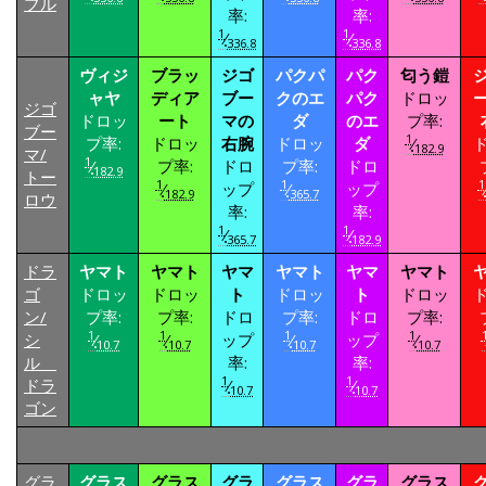
ブル
率:
率:
1
1
⁄
⁄
336.8
336.8
ヴィジ
ブラッ
ジゴ
パクパ
パク
匂う鎧
ャヤ
ディア
ブー
クのエ
パク
ドロッ
ジゴ
ドロッ
ート
マの
ダ
のエ
プ率:
ブー
1
プ率:
ドロッ
右腕
ドロッ
ダ
⁄
182.9
マ/
1
⁄
プ率:
ドロ
プ率:
ドロ
182.9
トー
1
1
1
⁄
ップ
⁄
ップ
182.9
365.7
ロウ
率:
率:
1
1
⁄
⁄
365.7
182.9
ドラ
ヤマト
ヤマト
ヤマ
ヤマト
ヤマ
ヤマト
ゴ
ドロッ
ドロッ
ト
ドロッ
ト
ドロッ
ン/
プ率:
プ率:
ドロ
プ率:
ドロ
プ率:
1
1
1
1
シ
⁄
⁄
ップ
⁄
ップ
⁄
10.7
10.7
10.7
10.7
ル
率:
率:
1
1
ドラ
⁄
⁄
10.7
10.7
ゴン
グラ
グラス
グラス
グラ
グラス
グラ
グラス