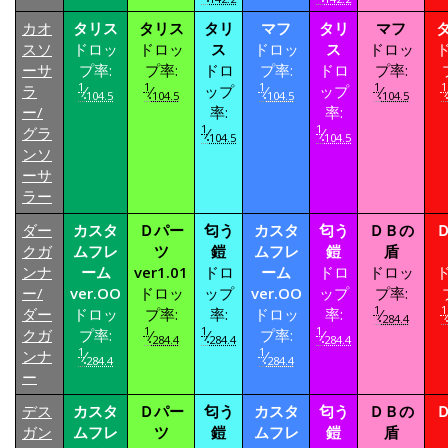
カオ
タリス
タリス
タリ
マフ
タリ
マフ
スソ
ドロッ
ドロッ
ス
ドロッ
ス
ドロッ
ーサ
プ率:
プ率:
ドロ
プ率:
ドロ
プ率:
1
1
1
1
1
ラ
⁄
⁄
ップ
⁄
ップ
⁄
104.5
104.5
104.5
104.5
ー/
率:
率:
1
1
グラ
⁄
⁄
104.5
104.5
ンソ
ーサ
ラー
ダー
カスタ
Ｄパー
匂う
カスタ
匂う
ＤＢの
クガ
ムフレ
ツ
鎧
ムフレ
鎧
盾
ンナ
ーム
ver1.01
ドロ
ーム
ドロ
ドロッ
ー/
ver.OO
ドロッ
ップ
ver.OO
ップ
プ率:
1
1
ダー
ドロッ
プ率:
率:
ドロッ
率:
⁄
284.4
1
1
1
クガ
プ率:
⁄
⁄
プ率:
⁄
284.4
284.4
284.4
1
1
ンナ
⁄
⁄
284.4
284.4
ー
デス
カスタ
Ｄパー
匂う
カスタ
匂う
ＤＢの
ガン
ムフレ
ツ
鎧
ムフレ
鎧
盾