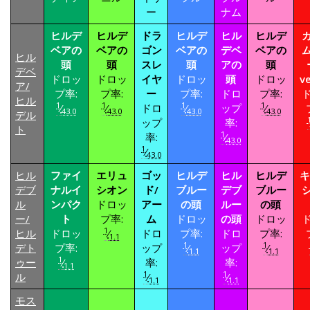
ー
ナム
ヒルデ
ヒルデ
ドラ
ヒルデ
ヒル
ヒルデ
ベアの
ベアの
ゴン
ベアの
デベ
ベアの
ヒル
頭
頭
スレ
頭
アの
頭
デベ
ドロッ
ドロッ
イヤ
ドロッ
頭
ドロッ
v
ア/
プ率:
プ率:
ー
プ率:
ドロ
プ率:
ヒル
1
1
1
1
⁄
⁄
ドロ
⁄
ップ
⁄
43.0
43.0
43.0
43.0
デル
ップ
率:
ト
1
率:
⁄
43.0
1
⁄
43.0
ヒル
ファイ
エリュ
ゴッ
ヒルデ
ヒル
ヒルデ
キ
デブ
ナルイ
シオン
ド/
ブルー
デブ
ブルー
ル
ンパク
ドロッ
アー
の頭
ルー
の頭
ー/
ト
プ率:
ム
ドロッ
の頭
ドロッ
1
ヒル
ドロッ
⁄
ドロ
プ率:
ドロ
プ率:
1.1
1
1
デト
プ率:
ップ
⁄
ップ
⁄
1.1
1.1
1
ゥー
⁄
率:
率:
1.1
1
1
ル
⁄
⁄
1.1
1.1
モス