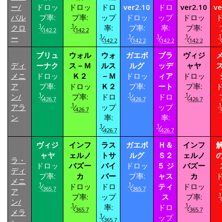
ー/
ドロッ
ドロッ
ドロ
ver2.10
ドロ
ver2.10
ve
バル
プ率:
プ率:
ップ
ドロッ
ップ
ドロッ
1
1
クロ
⁄
⁄
率:
プ率:
率:
プ率:
142.2
142.2
1
1
1
1
1
ー
⁄
⁄
⁄
⁄
142.2
142.2
142.2
142.2
ブリュ
ウォル
ウォ
ガエボ
ブラ
ヴィジ
ディ
ーナク
ス－Ｍ
ルス
ルグ
ッデ
ャヤ
メニ
ドロッ
Ｋ２
－Ｍ
ドロッ
ィア
ドロッ
ア
プ率:
ドロッ
Ｋ２
プ率:
ート
プ率:
1
1
1
ン/
⁄
プ率:
ドロ
⁄
ドロ
⁄
426.7
426.7
426.7
1
1
アラ
⁄
ップ
ップ
426.7
ン
率:
率:
1
1
⁄
⁄
426.7
426.7
ヴィジ
インフ
ラス
ガエボ
Ｈ＆
インフ
ャヤ
ェルノ
トサ
ルグ
Ｓ２
ェルノ
ラ・
ドロッ
バズー
バイ
ドロッ
５ ジ
バズー
ディ
プ率:
カ
バー
プ率:
ャス
カ
メニ
1
1
⁄
ドロッ
ドロ
⁄
ティ
ドロッ
365.7
365.7
ア
1
プ率:
ップ
ス
プ率:
ン/
1
1
⁄
率:
ドロ
⁄
365.7
365.7
メラ
1
⁄
ップ
365.7