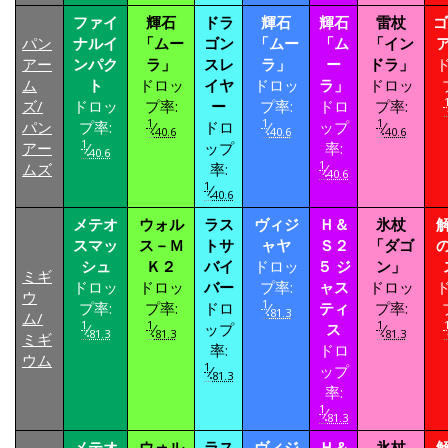
ファイ
輝石
ドラ
輝石
輝石
雷杖
ゴ
パン
ナルイ
「ムー
ゴン
「ムー
「ム
「イン
アー
ンパク
ラ」
スレ
ラ」
ー
ドラ」
ム
ト
ドロッ
イヤ
ドロッ
ラ」
ドロッ
ズ/
ドロッ
プ率:
ー
プ率:
ドロ
プ率:
1
1
1
パン
プ率:
⁄
ドロ
⁄
ップ
⁄
40.6
40.6
40.6
1
アー
⁄
ップ
率:
40.6
1
ムズ
率:
⁄
40.6
1
⁄
40.6
メテオ
ウォル
ラス
ヴィジ
Ｈ＆
氷杖
スマッ
ス－Ｍ
トサ
ャヤ
Ｓ２
「ダゴ
シュ
Ｋ２
バイ
ドロッ
５ ジ
ン」
ミギ
ドロッ
ドロッ
バー
プ率:
ャス
ドロッ
ウ
1
プ率:
プ率:
ドロ
⁄
ティ
プ率:
81.3
ム/
1
1
1
⁄
⁄
ップ
ス
⁄
81.3
81.3
81.3
ミギ
率:
ドロ
ウム
1
⁄
ップ
81.3
率:
1
⁄
81.3
メテオ
ウォル
ラス
ヴィジ
Ｈ＆
氷杖