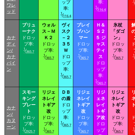
1
ップ
率:
ワレ
1
率:
⁄
116.4
ッド
1
⁄
116.4
ブリュ
ウォル
ヴィ
ブレイ
Ｈ＆
氷杖
ーナク
ス－Ｍ
スク
ブハン
Ｓ２
「ダゴ
カナ
ドロッ
Ｋ２
－２
マー
５ ジ
ン」
ディ
プ率:
ドロッ
３５
ドロッ
ャス
ドロッ
1
ン/
⁄
プ率:
Ｗ
プ率:
ティ
プ率:
365.7
1
1
1
1
カナ
⁄
ドロ
⁄
ス
⁄
365.7
365.7
365.7
バイ
ップ
ドロ
ン
率:
ップ
1
⁄
率:
365.7
1
⁄
365.7
スモー
リジェ
ＤＢ
リジェ
リジ
リジェ
キング
ネレイ
の盾
ネレイ
ェネ
ネレイ
プレー
トギア
ドロ
トギア
レイ
トギア
カナ
ト
改
ップ
改
トギ
改
ン/
ドロッ
ドロッ
率:
ドロッ
ア改
ドロッ
カヌ
1
プ率:
プ率:
⁄
プ率:
ドロ
プ率:
365.7
ーン
1
1
1
1
1
⁄
⁄
⁄
ップ
⁄
2925.7
365.7
365.7
365.7